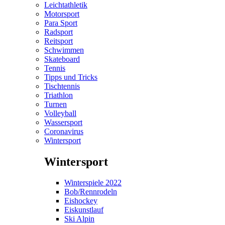
Leichtathletik
Motorsport
Para Sport
Radsport
Reitsport
Schwimmen
Skateboard
Tennis
Tipps und Tricks
Tischtennis
Triathlon
Turnen
Volleyball
Wassersport
Coronavirus
Wintersport
Wintersport
Winterspiele 2022
Bob/Rennrodeln
Eishockey
Eiskunstlauf
Ski Alpin