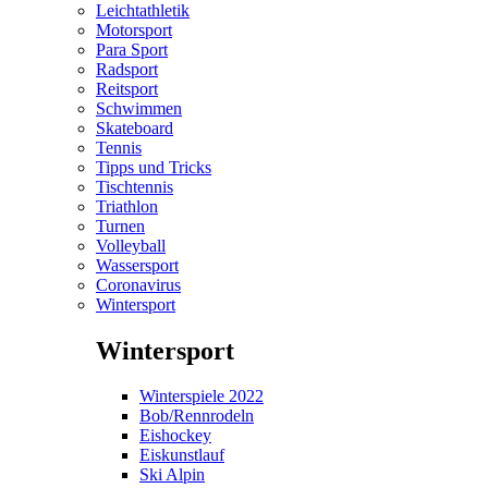
Leichtathletik
Motorsport
Para Sport
Radsport
Reitsport
Schwimmen
Skateboard
Tennis
Tipps und Tricks
Tischtennis
Triathlon
Turnen
Volleyball
Wassersport
Coronavirus
Wintersport
Wintersport
Winterspiele 2022
Bob/Rennrodeln
Eishockey
Eiskunstlauf
Ski Alpin